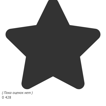
( Пока оценок нет )
0
428