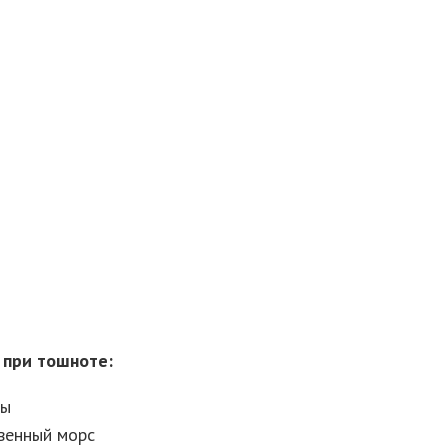
при тошноте:
ды
венный морс