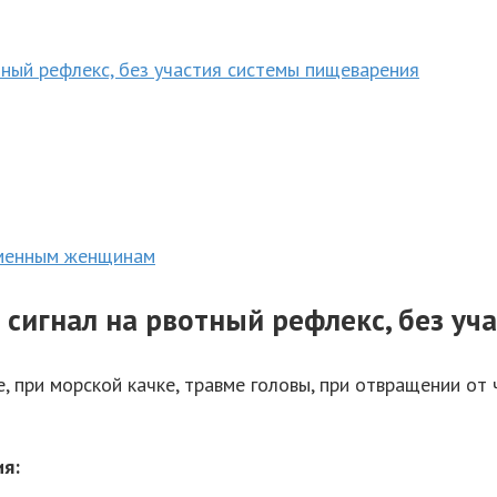
тный рефлекс, без участия системы пищеварения
еменным женщинам
 сигнал на рвотный рефлекс, без у
, при морской качке, травме головы, при отвращении от 
я: