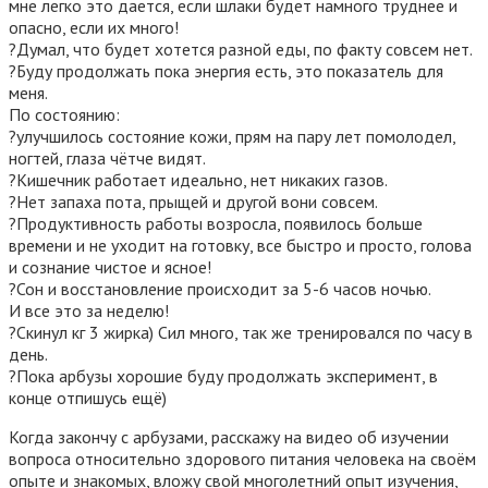
мне легко это дается, если шлаки будет намного труднее и
опасно, если их много!
?Думал, что будет хотется разной еды, по факту совсем нет.
?Буду продолжать пока энергия есть, это показатель для
меня.
По состоянию:
?улучшилось состояние кожи, прям на пару лет помолодел,
ногтей, глаза чётче видят.
?Кишечник работает идеально, нет никаких газов.
?Нет запаха пота, прыщей и другой вони совсем.
?Продуктивность работы возросла, появилось больше
времени и не уходит на готовку, все быстро и просто, голова
и сознание чистое и ясное!
?Сон и восстановление происходит за 5-6 часов ночью.
И все это за неделю!
?Скинул кг 3 жирка) Сил много, так же тренировался по часу в
день.
?Пока арбузы хорошие буду продолжать эксперимент, в
конце отпишусь ещё)
Когда закончу с арбузами, расскажу на видео об изучении
вопроса относительно здорового питания человека на своём
опыте и знакомых, вложу свой многолетний опыт изучения,