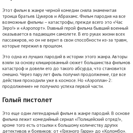
Этот фильм в жанре черной комедии сняла знаменитая
троица братьев Цукеров и Абрахамс. Фильм пародия на все
возможные фильмы – катастрофы, прежде всего это «Час
Зеро!» и «Аэропорт». Главный герой фильма бывший военный
оказывается в падающем самолете. В его руках жизни всех
пассажиров, но он не верит в свои способности из-за травм,
которые пережил в прошлом.
Это одна из лучших пародий в истории этого жанра. Авторы
взяли за основу клишированный сюжет большинства фильмов
катастроф и довели его до такого абсурда, что становится
смешно. Через пару лет филь получил продолжение, где все
действия проходили уже в космосе. Но «Аэроплан-2:
продолжение» не получило успеха первой части.
Голый пистолет
Это еще один легендарный фильм в жанре пародий. В основе
фильма лежит комедийный сериал «Полицейский отряд!»,
кроме того есть отсылки к большому количеству других
детективов и боевиков: от «Грязного Гарри» до «Коломбо».