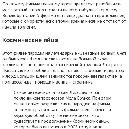
По сюжету фильма главному герою предстоит разоблачить
масштабный заговор и спасти ни кого-нибудь, а королеву
Великобритании. У фильма есть еще два части продолжения,
которые с юмористической точки зрения никак не отстают от
начала трилогии.
Космические яйца
Этот фильм-пародия на легендарные «Звездные войны». Снят
он был через 4 года после выхода на большой экран
заключительного эпизода классической трилогии Джорджа
Лукаса. Сюжет приблизительно тот же – злобный император
и лорд Большой Шлем занимаются покорением галактики, а
принцесса ищет помощи и воина – странника.
Самое интересное, что сам Лукас является
поклонником творчества Мэла Брукса. При этом
он не только разрешил снять пародию на фильм,
но помог организовать в фильме спецэффекты и
звуковую обработку. Не многие знают, что
существует и продолжение «Космических яиц»,
которое было выпушено в 2008 году в виде