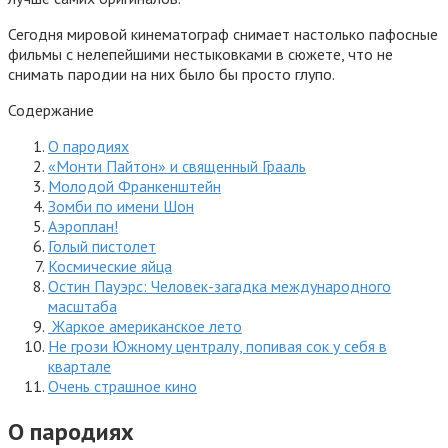
Сегодня мировой кинематограф снимает настолько пафосные
фильмы с нелепейшими нестыковками в сюжете, что не
снимать пародии на них было бы просто глупо.
Содержание
О пародиях
«Монти Пайтон» и священный Грааль
Молодой Франкенштейн
Зомби по имени Шон
Аэроплан!
Голый пистолет
Космические яйца
Остин Пауэрс: Человек-загадка международного
масштаба
Жаркое американское лето
Не грози Южному централу, попивая сок у себя в
квартале
Очень страшное кино
О пародиях