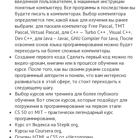
введенной пользователем, в машинные инструкции
понятные компьютеру. Все программы в последствии вы
будете писать в компиляторах. Выбор компилятора
определяется тем, какой язык для изучения вы ранее
выбрали: для паскаля компилятор Free Pascal, TMT
Pascal, Virtual Pascal, для C++ — Turbo C++ , Visual C++,
Dev C++, для Java – Javac, GNU Compiler for Java, После
освоения основ языка программирования можно будет
переходить на более сложные компиляторы.
Создание первого кода. Сделать первый код можно по
видео-урокам, книгами или в процессе обучения на
курсе. После того, как вы своими руками создали
программный алгоритм и поняли, что вам интересно
развиваться в этой сфере, то стоит переходить к
следующему шагу.
Выбор курсов или тренинга для более глубокого
обучения. Вот список курсов, которые подойдут для
погружения в программирование на первом этапе:
CS 50 от MIT – практически легендарный курс
программирования,
Курс от Яндекса на Stepik org,
Курсы на Coursera org,
Основы HTML и CSS от «Нетологии»,