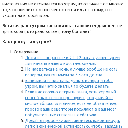
никто из них не отсыпается по утрам, их отличает от многих
то, что они чётко знают чего хотят и идут к этому, сон
уходит на второй план.
Вставая рано утром ваша жизнь становится длиннее
, не
зря говорят, кто рано встаёт, тому бог даёт!
Как проснуться утром?
Содержание
Ложитесь пораньше в 21-22 часа-лучшее время
для начала вашего восстановления.
Не наедаться на ночь, а лучше вообще не есть
вечером, как минимум за 3 часа до сна.
Записывайте планы на день, с вечера, чтобы
утром, вы чётко знали, что будете делать.
Если вас сложно открыть глаза, есть хороший
способ, как только проснулись, откусывайте
кислое яблоко или лимон, есть не обязательно,
просто ваши рецепторы посылают в ваш мозг
побудительные сигналы к действию.
Делайте пробежку или займитесь какой-нибудь
легкой физической активностью, чтобы зарядить