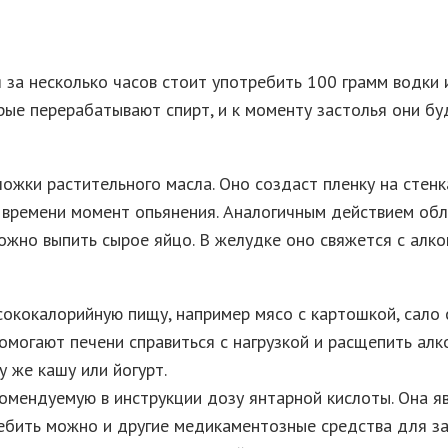
 за несколько часов стоит употребить 100 грамм водки и
ые перерабатывают спирт, и к моменту застолья они буд
ложки растительного масла. Оно создаст пленку на стен
о времени момент опьянения. Аналогичным действием об
можно выпить сырое яйцо. В желудке оно свяжется с алк
ококалорийную пищу, например мясо с картошкой, сало с
гают печени справиться с нагрузкой и расщепить алког
 же кашу или йогурт.
комендуемую в инструкции дозу янтарной кислоты. Она я
ребить можно и другие медикаментозные средства для за