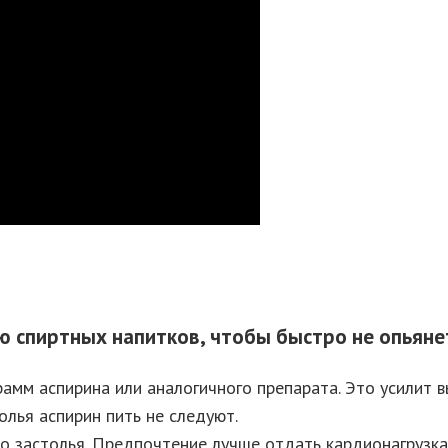
ию спиртных напитков, чтобы быстро не опьяне
рамм аспирина или аналогичного препарата. Это усилит
олья аспирин пить не следуют.
до застолья. Предпочтение лучше отдать кардионагрузка