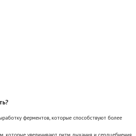
ть?
 выработку ферментов, которые способствуют более
м, которые увеличивают ритм дыхания и сердцебиения.