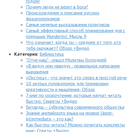
годом!
Почему люди не верят в Бога?
Происхождение и описание русских
фразеологизмов
Самые нелепые высказывания политиков
Самый эффективный способ планирования дня с
помощью Wunderlist. Мысль 9
Что означает, когда ты – среднее от того, кто
тебя окружает? Обзор +Видео
Категория:
Библиотека
"Отче наш" - смысл Молитвы Господней
«В виду» или «ввиду» - правильное написание
выражения
«Окстись» - что значит это слово в простой речи
10 хитрых головоломок для тренировки
креативности и мышления- Обзор
7 книг по скорочтению, которые научат читать
быстро: Секреты +Видео
Битарды – субкультура современного общества
Знание английского языка на уровне Upper-
intermediate – это как?
Как быстро читать? Можно почитать конспекты
книг- Советы +Видео