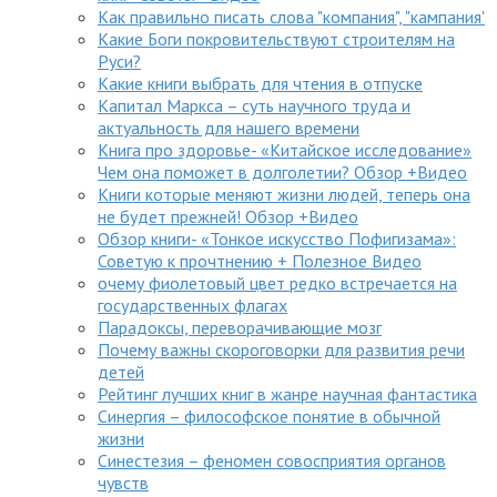
Как правильно писать слова "компания", "кампания'
Какие Боги покровительствуют строителям на
Руси?
Какие книги выбрать для чтения в отпуске
Капитал Маркса – суть научного труда и
актуальность для нашего времени
Книга про здоровье- «Китайское исследование»
Чем она поможет в долголетии? Обзор +Видео
Книги которые меняют жизни людей, теперь она
не будет прежней! Обзор +Видео
Обзор книги- «Тонкое искусство Пофигизама»:
Советую к прочтнению + Полезное Видео
очему фиолетовый цвет редко встречается на
государственных флагах
Парадоксы, переворачивающие мозг
Почему важны скороговорки для развития речи
детей
Рейтинг лучших книг в жанре научная фантастика
Синергия – философское понятие в обычной
жизни
Синестезия – феномен совосприятия органов
чувств