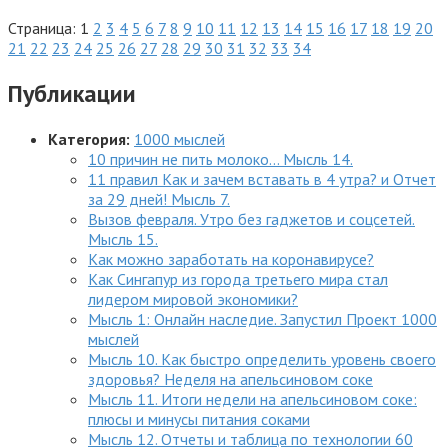
Страница: 1
2
3
4
5
6
7
8
9
10
11
12
13
14
15
16
17
18
19
20
21
22
23
24
25
26
27
28
29
30
31
32
33
34
Публикации
Категория:
1000 мыслей
10 причин не пить молоко... Мысль 14.
11 правил Как и зачем вставать в 4 утра? и Отчет
за 29 дней! Мысль 7.
Вызов февраля. Утро без гаджетов и соцсетей.
Мысль 15.
Как можно заработать на коронавирусе?
Как Сингапур из города третьего мира стал
лидером мировой экономики?
Мысль 1: Онлайн наследие. Запустил Проект 1000
мыслей
Мысль 10. Как быстро определить уровень своего
здоровья? Неделя на апельсиновом соке
Мысль 11. Итоги недели на апельсиновом соке:
плюсы и минусы питания соками
Мысль 12. Отчеты и таблица по технологии 60