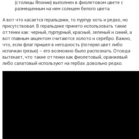
(столицы Японии) выполнен в фиолетовом цвете с
размещенным на нем солнцем белого цвета.
А вот что касается геральдики, то пурпур хоть и редко, но
присутствовал. В геральдике принято использовать такие
оттенки как: черный, пурпурный, красный, зеленый и синий, а
вот главным акцентом считаются золото и серебро. Важно,
что, если флаг пришел в негодность (потерял цвет либо
испачкан грязью) – его возможно было распознать. Отсюда
вытекает, что такие оттенки как фиолетовый, оранжевый
либо салатовый используют на гербах довольно редко.