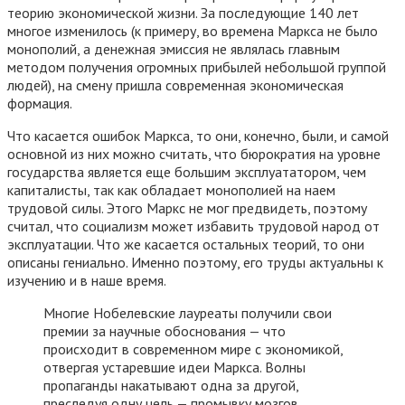
теорию экономической жизни. За последующие 140 лет
многое изменилось (к примеру, во времена Маркса не было
монополий, а денежная эмиссия не являлась главным
методом получения огромных прибылей небольшой группой
людей), на смену пришла современная экономическая
формация.
Что касается ошибок Маркса, то они, конечно, были, и самой
основной из них можно считать, что бюрократия на уровне
государства является еще большим эксплуататором, чем
капиталисты, так как обладает монополией на наем
трудовой силы. Этого Маркс не мог предвидеть, поэтому
считал, что социализм может избавить трудовой народ от
эксплуатации. Что же касается остальных теорий, то они
описаны гениально. Именно поэтому, его труды актуальны к
изучению и в наше время.
Многие Нобелевские лауреаты получили свои
премии за научные обоснования — что
происходит в современном мире с экономикой,
отвергая устаревшие идеи Маркса. Волны
пропаганды накатывают одна за другой,
преследуя одну цель — промывку мозгов.