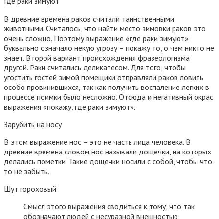
Где раки зимуют
В древние времена раков считали таинственными
животными. Считалось, что найти место зимовки раков это
очень сложно. Поэтому выражение «где раки зимуют»
буквально означало некую угрозу – покажу то, о чем никто не
знает. Второй вариант происхождения фразеологизма
другой. Раки считались деликатесом. Для того, чтобы
угостить гостей зимой помещики отправляли раков ловить
особо провинившихся, так как получить воспаление легких в
процессе поимки было несложно. Отсюда и негативный окрас
выражения «покажу, где раки зимуют».
Зарубить на носу
В этом выражение нос – это не часть лица человека. В
древние времена словом нос называли дощечки, на которых
делались пометки. Такие дощечки носили с собой, чтобы что-
то не забыть.
Шут гороховый
Смысл этого выражения сводиться к тому, что так
обозначают людей с несуразной внешностью,