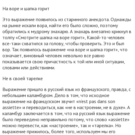
На воре и шапка горит
Это выражение появилось из старинного анекдота. Однажды
на рынке искали вора, найти его было сложно, поэтому
обратились к мудрому знахарю. А знахарь внезапно крикнул в
толпу «Смотрите шапка на воре горит», Какой-то человек
все-таки схватился за голову, чтобы проверить. Это и был
вор. Так появилось выражение «на воре и шапка горит», что
означает, виновный человек невольно все равно
показывается свою причастность к той или иной ситуации,
словами или действиями.
Не в своей тарелке
Выражение пришло в русский язык из французского, правда, с
небольшим каламбуром. Дело в том, что исходное
выражение на французском звучит «n’est pas dans son
assiette» и переводиться, как «не в настроении, не в духе». А
каламбур заключается в том, что на русский язык выражение
было переведено неправильно потому, что слово «assiette»
можно перевести, как «настроение», так и «тарелка». Но
выражение прижилось, более того, используем мы его