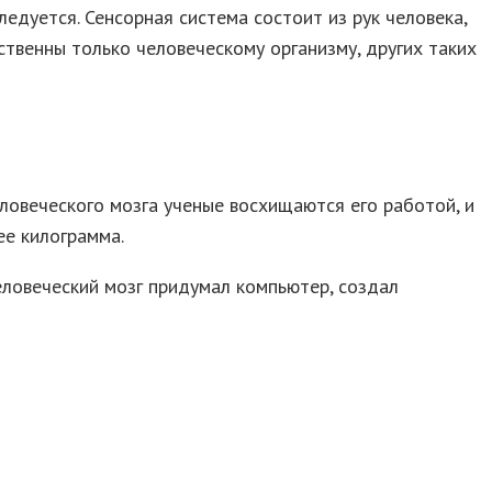
едуется. Сенсорная система состоит из рук человека,
йственны только человеческому организму, других таких
еловеческого мозга ученые восхищаются его работой, и
ее килограмма.
еловеческий мозг придумал компьютер, создал