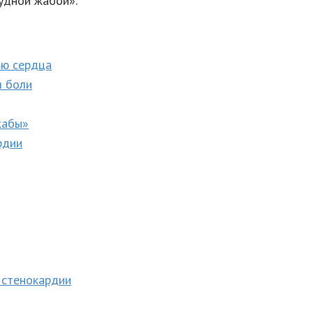
удной жабой».
ью сердца
я боли
жабы»
рдии
 стенокардии