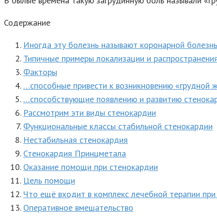
В былые времена такую загрудинную боль называли «гр
Содержание
Иногда эту болезнь называют коронарной болезн
Типичные примеры локализации и распространени
Факторы
…способные привести к возникновению «грудной 
…способствующие появлению и развитию стенока
Рассмотрим эти виды стенокардии
Функциональные классы стабильной стенокардии
Нестабильная стенокардия
Стенокардия Принцметала
Оказание помощи при стенокардии
Цель помощи
Что ещё входит в комплекс лечебной терапии при
Оперативное вмешательство