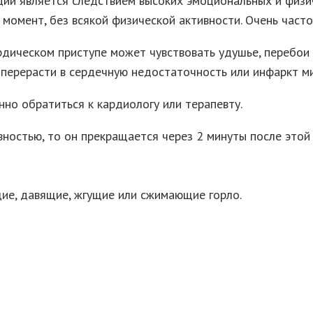
ии является следствием высоких эмоциональных и физич
момент, без всякой физической активности. Очень часто
рдическом приступе может чувствовать удушье, перебои 
т перерасти в сердечную недостаточность или инфаркт м
но обратиться к кардиологу или терапевту.
ностью, то он прекращается через 2 минуты после этой 
е, давящие, жгущие или сжимающие горло.