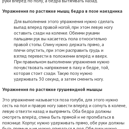
руки вперёд по полу, а бедра вытягивать назад.
Упражнения
по растяжке мышц бедра в позе наездника
Для выполнения этого упражнения нужно сделать
выпад вперед правой ногой, при этом левую ногу
оставить сзади на коленке. Обеими руками
пальцами рук вы касаетесь пола относительно
правой стопы. Спину нужно держать прямо, а
плечи опустить, при этом расправить грудь и
взгляд перевести в положении вперёд и вверх.
При правильном выполнении упражнения нужно
почувствовать напряжение в паху и бедре, той,
которая стоит сзади. Такую позу нужно
удерживать 30 секунд, а затем сменить ногу.
Упражнения по растяжке грушевидной мышцы
Это упражнение называется поза голубя, для этого нужно
сесть на пол и правую ногу завести вперёд и согнуть в колене,
левую отвезти назад и выпрямить. Оба бедра должны
смотреть вперёд, спина быть прямой и не прогибаться в
пояснице. Корпус нужно удерживать прямо, обе руки должны
быть прямые и не нужно опираться в пол. Обе руки нужно