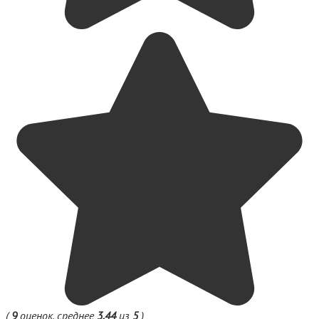
(
9
оценок, среднее
3.44
из
5
)