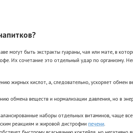
 напитков?
аве могут быть экстракты гуараны, чая или мате, в котор
кофе. Их сочетание это отдельный удар по организму. 
нию жирных кислот, а, следовательно, ускоряет обмен 
нию обмена веществ и нормализации давления, но в эне
сбалансированные наборы отдельных витаминов, чаще все
ческим реакциям и жировой дистрофии
печени
.
собствует быстрому всасыванию коктейля, но негативно 