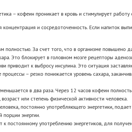
тика – кофеин проникает в кровь и стимулирует работу 
я концентрация и сосредоточенность. Если напиток выпи
зм полностью. За счет того, что в организме повышено 
хара. Это блокирует в головном мозге рецепторы аденоз
ови приводит к выбросу инсулина. Это ситуация заставля
 процессы – резко понижается уровень сахара, заканчив
уменьшается в два раза. Через 12 часов кофеин полност
 возраст или степень физической активности человека.
еловека, постоянно употребляющего энергетики, подает с
 порции энергии.
ет к постоянному употреблению энергетиков, для получе