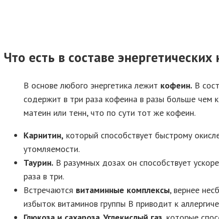
Что есть в составе энергетических
В основе любого энергетика лежит
кофеин.
В сост
содержит в три раза кофеина в разы больше чем 
матеин или тенн, что по сути тот же кофеин.
Карнитин,
который способствует быстрому окисле
утомляемости.
Таурин.
В разумных дозах он способствует ускоре
раза в три.
Встречаются
витаминные комплексы
, вернее не
избыток витаминов группы В приводит к аллерги
Глюкоза и сахароза
.
Углекислый газ
, которые спо