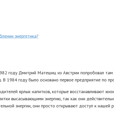
блении энергетика?
в 1982 году Дмитрий Матешиц из Австрии попробовал т
ад. В 1984 году было основано первое предприятие по п
одителей ярлык напитков, которые восстанавливают жизн
питки высасывающими энергию, так как они действительн
ельной энергии, они просто открывают доступ к нашей ре