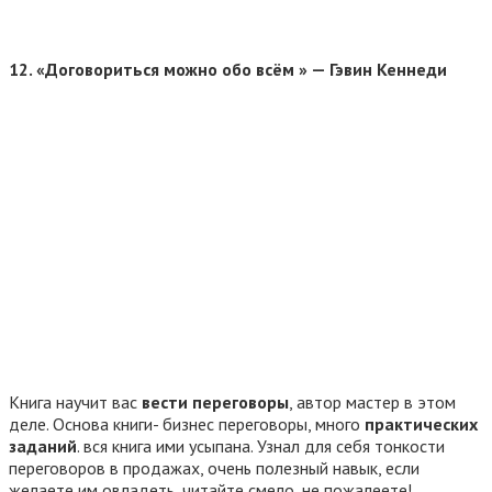
12. «Договориться можно обо всём » —
Гэвин Кеннеди
Книга научит вас
вести переговоры
, автор мастер в этом
деле. Основа книги- бизнес переговоры, много
практических
заданий
. вся книга ими усыпана. Узнал для себя тонкости
переговоров в продажах, очень полезный навык, если
желаете им овладеть, читайте смело, не пожалеете!