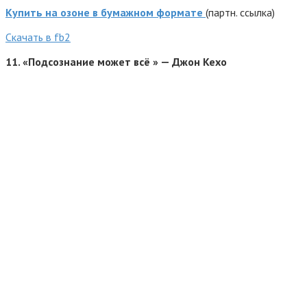
Купить на озоне в бумажном формате
(партн. ссылка)
Cкачать в fb2
11. «Подсознание может всё » — Джон Кехо