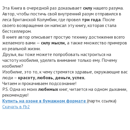
Эта Книга в очередной раз доказывает
силу
нашего разума.
Автор, чтобы постичь свой внутренний разум отправился в
леса Британской Колумбии, где провел
три года
. После
своего возвращения он написал эту книгу, которая стала
бестселлером.
В книге автор описывает простую технику достижения всего
желаемого вами —
силу мысли,
а также множество примеров
из реальной жизни.
Друзья, вы тоже можете попробовать настроиться на
частоту изобилия, уделять внимание только ему. Почему
изобилие?
Изобилие, это то, к чему стремятся здравые, окружающие вас
люди –
красоту, любовь, деньги, успех.
Читаем и прокачиваем подсознание!
P.S. Одна из моих
любимых
книг, читается на одном дыхании,
рекомендую!
Купить на озоне в бумажном формате
(партн. ссылка)
Cкачать в fb2