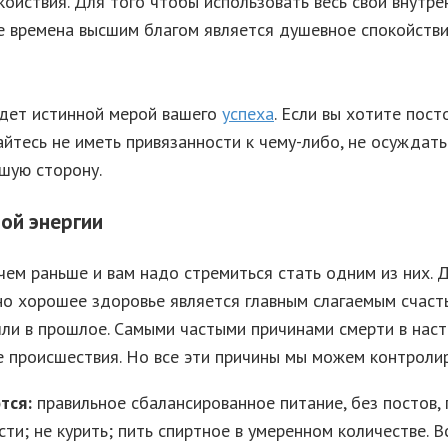
койствия. Для того чтобы использовать весь свой внутр
е времена высшим благом является душевное спокойстви
удет истинной мерой вашего
успеха
. Если вы хотите пос
йтесь не иметь привязанности к чему-либо, не осуждать 
шую сторону.
ой энергии
чем раньше и вам надо стремиться стать одним из них. 
но хорошее здоровье является главным слагаемым счаст
шли в прошлое. Самыми частыми причинами смерти в нас
е происшествия. Но все эти причины мы можем контролир
тся:
правильное сбалансированное питание, без постов, 
ти; не курить; пить спиртное в умеренном количестве. 