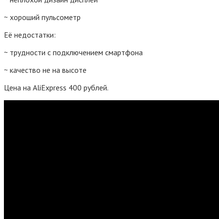
~ хороший пульсометр
Её недостатки:
~ трудности с подключением смартфона
~ качество не на высоте
Цена на AliExpress 400 рублей.