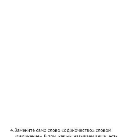
Замените само слово «одиночество» словом
«уединение». В том, как мы называем вещи, есть