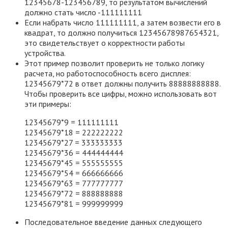
12345678-123456789, то результатом вычислений
должно стать число -111111111
Если набрать число 111111111, а затем возвести его в
квадрат, то должно получиться 12345678987654321,
это свидетельствует о корректности работы
устройства.
Этот пример позволит проверить не только логику
расчета, но работоспособность всего дисплея:
12345679*72 в ответ должны получить 88888888888.
Чтобы проверить все цифры, можно использовать вот
эти примеры:
12345679*9 = 111111111
12345679*18 = 222222222
12345679*27 = 333333333
12345679*36 = 444444444
12345679*45 = 555555555
12345679*54 = 666666666
12345679*63 = 777777777
12345679*72 = 888888888
12345679*81 = 999999999
Последовательное введение данных следующего