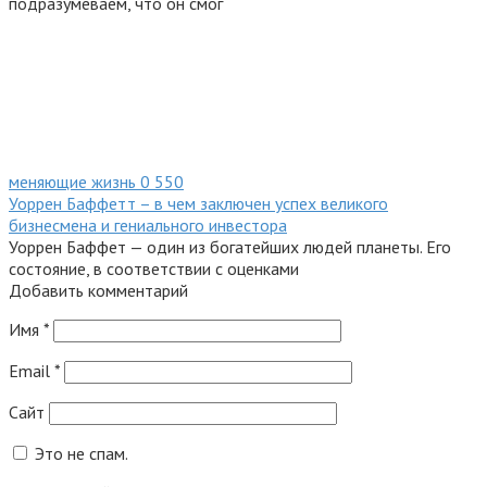
подразумеваем, что он смог
меняющие жизнь
0
550
Уоррен Баффетт – в чем заключен успех великого
бизнесмена и гениального инвестора
Уоррен Баффет — один из богатейших людей планеты. Его
состояние, в соответствии с оценками
Добавить комментарий
Имя
*
Email
*
Сайт
Это не спам.