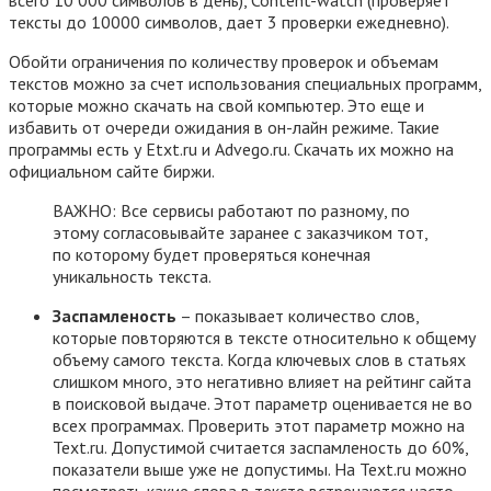
всего 10 000 символов в день), Content-watch (проверяет
тексты до 10000 символов, дает 3 проверки ежедневно).
Обойти ограничения по количеству проверок и объемам
текстов можно за счет использования специальных программ,
которые можно скачать на свой компьютер. Это еще и
избавить от очереди ожидания в он-лайн режиме. Такие
программы есть у Etxt.ru и Advego.ru. Скачать их можно на
официальном сайте биржи.
ВАЖНО: Все сервисы работают по разному, по
этому согласовывайте заранее с заказчиком тот,
по которому будет проверяться конечная
уникальность текста.
Заспамленость
– показывает количество слов,
которые повторяются в тексте относительно к общему
объему самого текста. Когда ключевых слов в статьях
слишком много, это негативно влияет на рейтинг сайта
в поисковой выдаче. Этот параметр оценивается не во
всех программах. Проверить этот параметр можно на
Text.ru. Допустимой считается заспамленость до 60%,
показатели выше уже не допустимы. На Text.ru можно