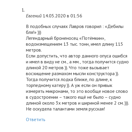
Евгений
14.05.2020 в 01:56
В подобных случаях Лавров говорил : «Дебилы
бля!» )))
Легендарный броненосец «Потёмкин»,
водоизмещением 13 тыс. тонн, имел длину 115
метров.
Если допустить, что автор данного опуса ошибся
и имел в виду не см., а мм., тогда получится судно
длиной 20 метров )). Что тоже вызывает
восхищение размахом мысли конструктора )).
Тогда получится лодка ближе, по длине, к
торпедному катеру )). А уж если он привык
измерять микронами, то это вообще новое слово
в судостроении – такого ещё не было – судно
длиной около 3х метров и шириной менее 2 см. ))).
Не оскудела талантами земля русская!
Ответить