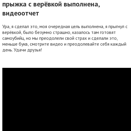
прыжка с верёвкой выполнена,
видеоотчет
Ура, я сделал это, моя очередная цель выполнена, я прыгнул с
верёвкой, было безумно страшно, казалось там готовят
самоубийц, но мы преодолели свой страх и сделали это,
меньше букв, смотрите видео и преодолевайте себя каждый
день. Удачи друзья!